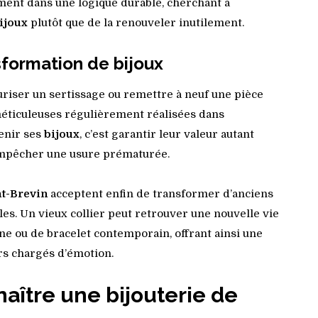
ment dans une logique durable, cherchant à
ijoux
plutôt que de la renouveler inutilement.
nsformation de bijoux
curiser un sertissage ou remettre à neuf une pièce
méticuleuses régulièrement réalisées dans
tenir ses
bijoux
, c’est garantir leur valeur autant
empêcher une usure prématurée.
nt-Brevin
acceptent enfin de transformer d’anciens
es. Un vieux collier peut retrouver une nouvelle vie
 ou de bracelet contemporain, offrant ainsi une
rs chargés d’émotion.
ître une bijouterie de