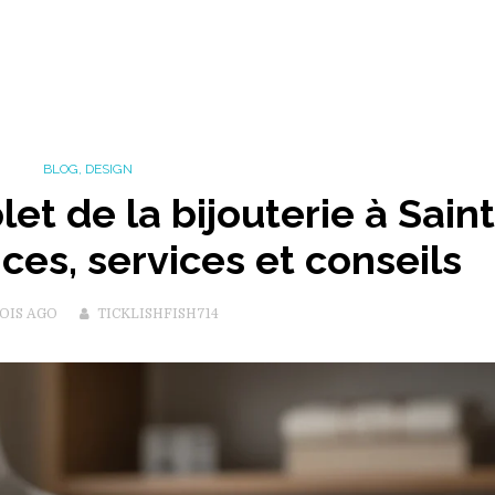
BLOG
,
DESIGN
et de la bijouterie à Saint
ces, services et conseils
OIS
AGO
TICKLISHFISH714