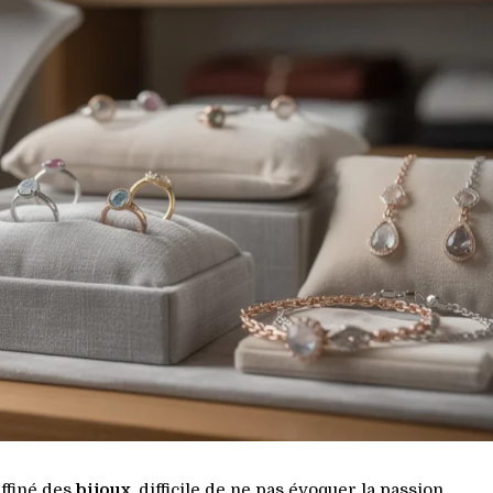
affiné des
bijoux
, difficile de ne pas évoquer la passion